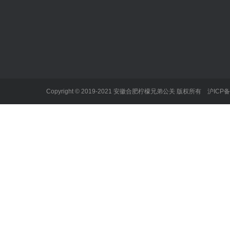
新闻中心
企业服务项目
个人服务项
公司新闻
不正当竞争
不当言论
行业动态
产品缺陷
学术造假
劳资纠纷
勒索和性事
Copyright © 2019-2021 安徽合肥柠檬兄弟公关 版权所有
沪ICP备
企业事故
名誉人格侵
经济合同纠纷
性骚扰
知识产权纠纷