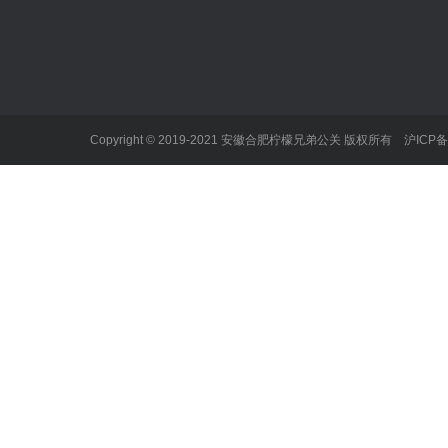
新闻中心
企业服务项目
个人服务项
公司新闻
不正当竞争
不当言论
行业动态
产品缺陷
学术造假
劳资纠纷
勒索和性事
Copyright © 2019-2021 安徽合肥柠檬兄弟公关 版权所有
沪ICP备
企业事故
名誉人格侵
经济合同纠纷
性骚扰
知识产权纠纷