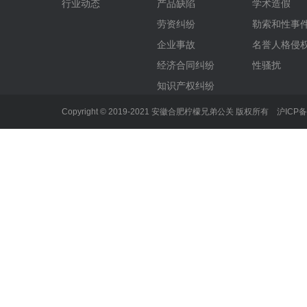
行业动态
产品缺陷
学术造假
劳资纠纷
勒索和性事
企业事故
名誉人格侵
经济合同纠纷
性骚扰
知识产权纠纷
Copyright © 2019-2021 安徽合肥柠檬兄弟公关 版权所有
沪ICP备